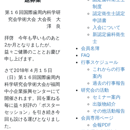
制度
第１６回国際歯周内科学研
認定衛生士認定
究会学術大会 大会長 大
申請書
澤 良
入会について
新認定歯科衛生
拝啓 今年も早いものあと
士
2か月となりましたが、
会員名簿
益々ご健勝のこととお慶び
FAQ
申し上げます。
行事スケジュール
これからの行事
さて2018年４月１５日
案内
（日）第１６回国際歯周内
過去の行事報告
科学研究会学術大会が福岡
研究会の活動
中小企業振興センターにて
セミナー案内
開催されます。回を重ねる
出版物紹介
毎に益々好評の「ポスター
その他活動報告
セッション」を引き続き今
会員専用ページ
回も設ける運びとなりまし
会報PDF
た。