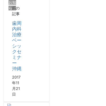
お知
らせ
前の
記事
歯周
内科
治療
ベー
シッ
クセ
ミナ
ー
沖縄
2017
年11
月21
日