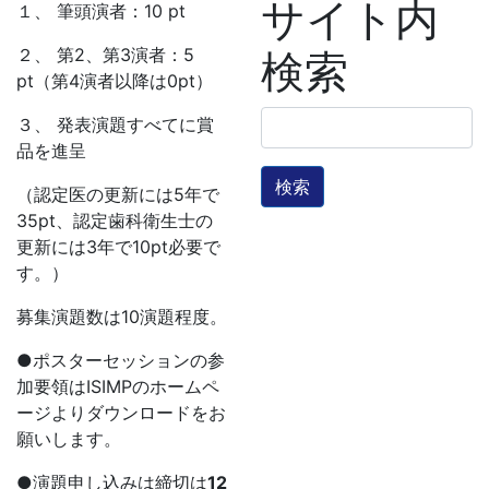
サイト内
１、 筆頭演者：10 pt
２、 第2、第3演者：5
検索
pt（第4演者以降は0pt）
検
３、 発表演題すべてに賞
索:
品を進呈
（認定医の更新には5年で
35pt、認定歯科衛生士の
更新には3年で10pt必要で
す。）
募集演題数は10演題程度。
●ポスターセッションの参
加要領はISIMPのホームペ
ージよりダウンロードをお
願いします。
●演題申し込みは締切は
12