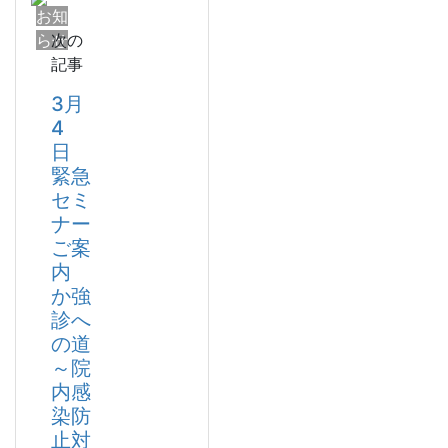
お知
らせ
次の
記事
3月
4
日
緊急
セミ
ナー
ご案
内
か強
診へ
の道
～院
内感
染防
止対