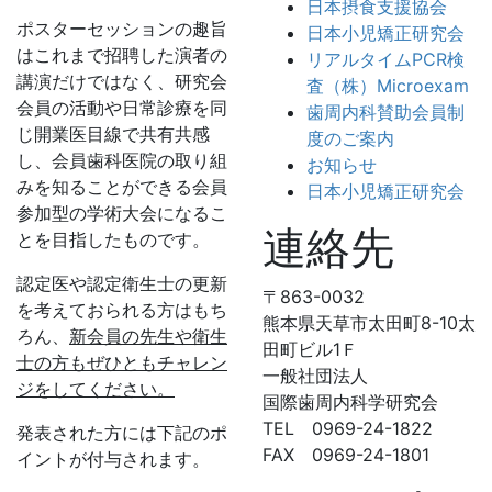
日本摂食支援協会
ポスターセッションの趣旨
日本小児矯正研究会
はこれまで招聘した演者の
リアルタイムPCR検
講演だけではなく、研究会
査（株）Microexam
会員の活動や日常診療を同
歯周内科賛助会員制
じ開業医目線で共有共感
度のご案内
し、会員歯科医院の取り組
お知らせ
みを知ることができる会員
日本小児矯正研究会
参加型の学術大会になるこ
連絡先
とを目指したものです。
認定医や認定衛生士の更新
〒863-0032
を考えておられる方はもち
熊本県天草市太田町8-10太
ろん、
新会員の先生や衛生
田町ビル1Ｆ
士の方もぜひともチャレン
一般社団法人
ジをしてください。
国際歯周内科学研究会
TEL 0969-24-1822
発表された方には下記のポ
FAX 0969-24-1801
イントが付与されます。