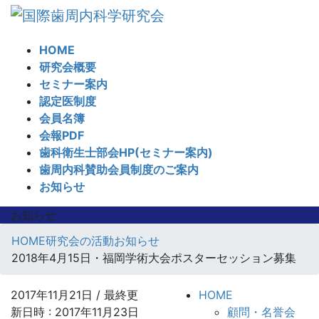
コ
ナ
ン
ビ
テ
ゲ
HOME
ン
ー
研究会概要
ツ
シ
セミナー案内
へ
ョ
認定医制度
ス
ン
会員名簿
キ
に
会報PDF
ッ
移
歯科衛生士部会HP(セミナー案内)
プ
動
歯周内科賛助会員制度のご案内
お知らせ
お知らせ
HOME
研究会の活動
お知らせ
2018年4月15日・福岡学術大会ポスターセッション募集
2017年11月21日
/ 最終更
HOME
新日時 :
2017年11月23日
顧問・名誉会