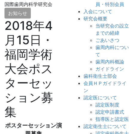
国際歯周内科学研究会
員・特別会員
入会について
お知らせ
研究会概要
2018年4
当研究会の設立
までの経緯
月15日・
ごあいさつ
歯周内科につい
福岡学術
て
歯周内科概論
大会ポス
ガイドライン
歯科衛生士部会
ターセッ
会員ＨＰガイドライ
ン
ション募
認定医について
認定医制度
集
認定申請書式
指導医と認定医
ポスターセッション演
認定衛生士について
題募集
認定歯科衛生士