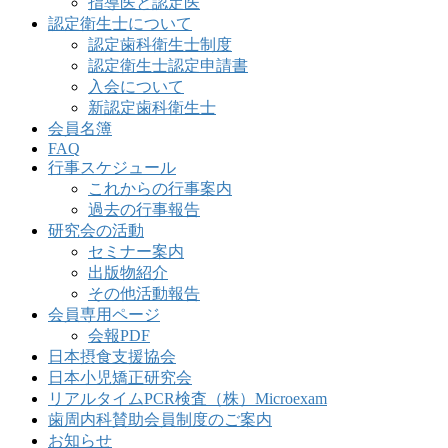
指導医と認定医
認定衛生士について
認定歯科衛生士制度
認定衛生士認定申請書
入会について
新認定歯科衛生士
会員名簿
FAQ
行事スケジュール
これからの行事案内
過去の行事報告
研究会の活動
セミナー案内
出版物紹介
その他活動報告
会員専用ページ
会報PDF
日本摂食支援協会
日本小児矯正研究会
リアルタイムPCR検査（株）Microexam
歯周内科賛助会員制度のご案内
お知らせ