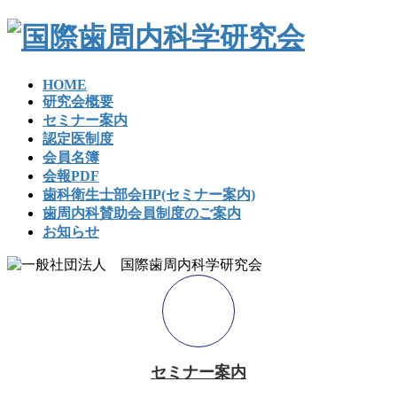
コ
ナ
ン
ビ
テ
ゲ
ン
ー
HOME
ツ
シ
研究会概要
へ
ョ
セミナー案内
ス
ン
認定医制度
キ
に
会員名簿
ッ
移
会報PDF
プ
動
歯科衛生士部会HP(セミナー案内)
歯周内科賛助会員制度のご案内
お知らせ
セミナー案内