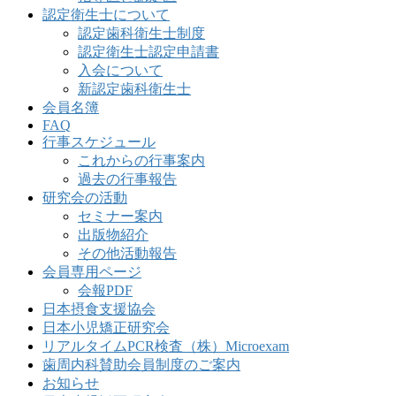
認定衛生士について
認定歯科衛生士制度
認定衛生士認定申請書
入会について
新認定歯科衛生士
会員名簿
FAQ
行事スケジュール
これからの行事案内
過去の行事報告
研究会の活動
セミナー案内
出版物紹介
その他活動報告
会員専用ページ
会報PDF
日本摂食支援協会
日本小児矯正研究会
リアルタイムPCR検査（株）Microexam
歯周内科賛助会員制度のご案内
お知らせ