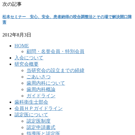
次の記事
松本セミナー 安心、安全、患者納得の咬合調整法とその場で解決開口障
害
2012年8月3日
HOME
顧問・名誉会員・特別会員
入会について
研究会概要
当研究会の設立までの経緯
ごあいさつ
歯周内科について
歯周内科概論
ガイドライン
歯科衛生士部会
会員ＨＰガイドライン
認定医について
認定医制度
認定申請書式
指導医と認定医