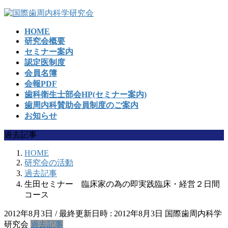
コ
ナ
ン
ビ
HOME
テ
ゲ
研究会概要
ン
ー
セミナー案内
ツ
シ
認定医制度
へ
ョ
会員名簿
ス
ン
会報PDF
キ
に
歯科衛生士部会HP(セミナー案内)
ッ
移
歯周内科賛助会員制度のご案内
プ
動
お知らせ
過去記事
HOME
研究会の活動
過去記事
生田セミナー 臨床家の為の即実践臨床・経営２日間
コース
2012年8月3日
/ 最終更新日時 :
2012年8月3日
国際歯周内科学
研究会
過去記事