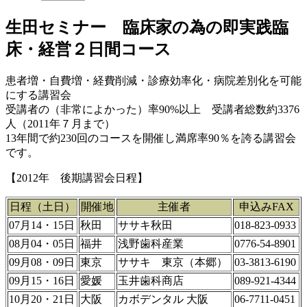
生田セミナー 臨床家の為の即実践臨
床・経営２日間コース
患者増・自費増・経費削減・診療効率化・病院差別化を可能
にする講習会
受講者の（非常によかった）率90%以上 受講者総数約3376
人（2011年７月まで）
13年間で約230回のコースを開催し満席率90％を誇る講習会
です。
【2012年 後期講習会日程】
日程（土日）
開催地
主催者
申込みFAX
07月14・15日
秋田
ササキ秋田
018-823-0933
08月04・05日
福井
浅野歯科産業
0776-54-8901
09月08・09日
東京
ササキ 東京（本郷）
03-3813-6190
09月15・16日
愛媛
玉井歯科商店
089-921-4344
10月20・21日
大阪
カボデンタル 大阪
06-7711-0451