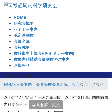
コ
ナ
ン
ビ
テ
ゲ
HOME
ン
ー
研究会概要
ツ
シ
セミナー案内
へ
ョ
認定医制度
ス
ン
会員名簿
キ
に
会報PDF
ッ
移
歯科衛生士部会HP(セミナー案内)
プ
動
歯周内科賛助会員制度のご案内
お知らせ
会員名簿 東京
HOME
入会案内・会員管理
会員名簿 東京
東京 台東区
2013年12月17日
/ 最終更新日時 :
2019年2月6日
国際歯周
内科学研究会
会員名簿 東京