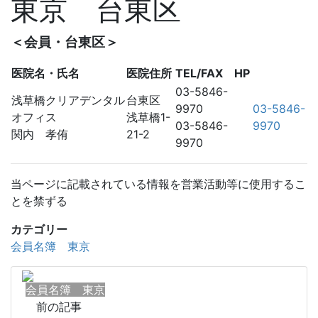
東京 台東区
＜会員・台東区＞
医院名・氏名
医院住所
TEL/FAX
HP
03-5846-
浅草橋クリアデンタル
台東区
9970
03-5846-
オフィス
浅草橋1-
03-5846-
9970
関内 孝侑
21-2
9970
当ページに記載されている情報を営業活動等に使用するこ
とを禁ずる
カテゴリー
会員名簿 東京
会員名簿 東京
前の記事