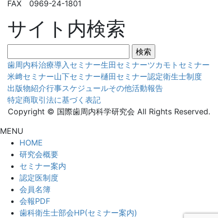
FAX 0969-24-1801
サイト内検索
検
索:
歯周内科治療導入セミナー
生田セミナー
ツカモトセミナー
米﨑セミナー
山下セミナー
樋田セミナー
認定衛生士制度
出版物紹介
行事スケジュール
その他活動報告
特定商取引法に基づく表記
Copyright © 国際歯周内科学研究会 All Rights Reserved.
MENU
HOME
研究会概要
セミナー案内
認定医制度
会員名簿
会報PDF
歯科衛生士部会HP(セミナー案内)