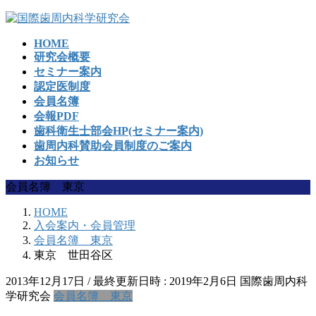
コ
ナ
ン
ビ
HOME
テ
ゲ
研究会概要
ン
ー
セミナー案内
ツ
シ
認定医制度
へ
ョ
会員名簿
ス
ン
会報PDF
キ
に
歯科衛生士部会HP(セミナー案内)
ッ
移
歯周内科賛助会員制度のご案内
プ
動
お知らせ
会員名簿 東京
HOME
入会案内・会員管理
会員名簿 東京
東京 世田谷区
2013年12月17日
/ 最終更新日時 :
2019年2月6日
国際歯周内科
学研究会
会員名簿 東京