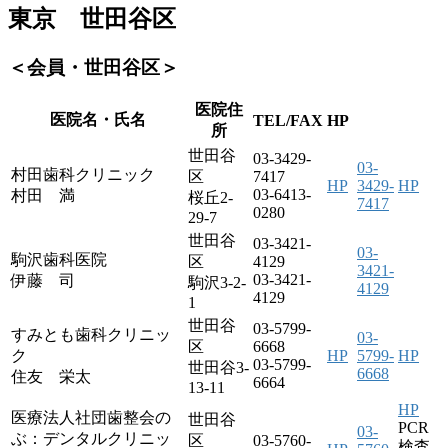
東京 世田谷区
＜会員・世田谷区＞
医院住
医院名・氏名
TEL/FAX
HP
所
世田谷
03-3429-
03-
村田歯科クリニック
区
7417
HP
3429-
HP
03-6413-
村田 満
桜丘2-
7417
0280
29-7
世田谷
03-3421-
03-
駒沢歯科医院
区
4129
3421-
03-3421-
伊藤 司
駒沢3-2-
4129
4129
1
世田谷
03-5799-
すみとも歯科クリニッ
03-
区
6668
ク
HP
5799-
HP
03-5799-
世田谷3-
6668
住友 栄太
6664
13-11
HP
医療法人社団歯整会の
世田谷
PCR
03-
ぶ：デンタルクリニッ
区
03-5760-
検査