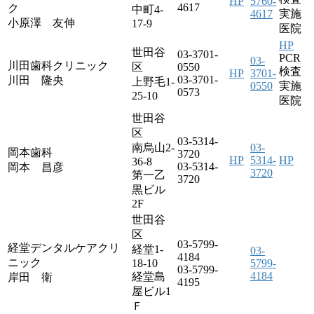
HP
5760-
4617
ク
中町4-
4617
実施
小原澤 友伸
17-9
医院
HP
世田谷
03-3701-
PCR
03-
川田歯科クリニック
区
0550
検査
HP
3701-
03-3701-
川田 隆央
上野毛1-
0550
実施
0573
25-10
医院
世田谷
区
03-5314-
南烏山2-
03-
岡本歯科
3720
HP
5314-
HP
36-8
03-5314-
岡本 昌彦
3720
第一乙
3720
黒ビル
2F
世田谷
区
03-5799-
経堂デンタルケアクリ
経堂1-
03-
4184
ニック
18-10
5799-
03-5799-
4184
経堂島
岸田 衛
4195
屋ビル1
Ｆ