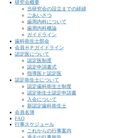
研究会概要
当研究会の設立までの経緯
ごあいさつ
歯周内科について
歯周内科概論
ガイドライン
歯科衛生士部会
会員ＨＰガイドライン
認定医について
認定医制度
認定申請書式
指導医と認定医
認定衛生士について
認定歯科衛生士制度
認定衛生士認定申請書
入会について
新認定歯科衛生士
会員名簿
FAQ
行事スケジュール
これからの行事案内
過去の行事報告