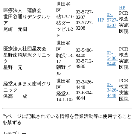
世田谷
HP
医療法人 蓮優会
区
03-5727-
PCR
03-
世田谷通りデンタルケ
砧1-3-10
0207
検査
HP
5727-
03-5727-
ア
砧ダー
実施
0207
0208
尾崎 元樹
ツビル2
医院
Ｆ
世田谷
医療法人社団星友会
PCR
区
03-5486-
03-
検査
星野歯科駒沢クリニッ
駒沢1-3-
8440
5486-
03-5712-
実施
ク
17
8440
4936
朝野ビ
医院
星野 元
ル
PCR
世田谷
03-3426-
経堂えきまえ歯科クリ
03-
検査
区
4448
ニック
3426-
03-6804-
実施
経堂2-
4448
保高 一成
4844
医院
14-1-102
当ページに記載されている情報を営業活動等に使用すること
を禁ずる
カテゴリー