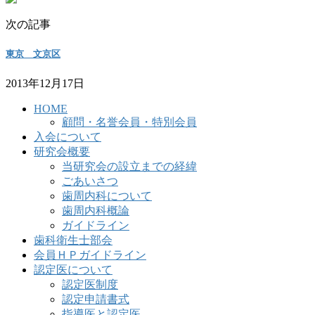
次の記事
東京 文京区
2013年12月17日
HOME
顧問・名誉会員・特別会員
入会について
研究会概要
当研究会の設立までの経緯
ごあいさつ
歯周内科について
歯周内科概論
ガイドライン
歯科衛生士部会
会員ＨＰガイドライン
認定医について
認定医制度
認定申請書式
指導医と認定医