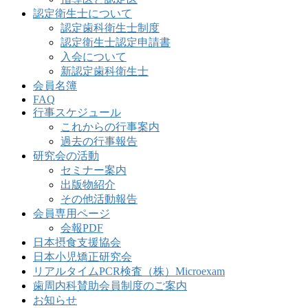
認定衛生士について
認定歯科衛生士制度
認定衛生士認定申請書
入会について
新認定歯科衛生士
会員名簿
FAQ
行事スケジュール
これからの行事案内
過去の行事報告
研究会の活動
セミナー案内
出版物紹介
その他活動報告
会員専用ページ
会報PDF
日本摂食支援協会
日本小児矯正研究会
リアルタイムPCR検査（株）Microexam
歯周内科賛助会員制度のご案内
お知らせ