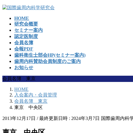
コ
ナ
ン
ビ
HOME
テ
ゲ
研究会概要
ン
ー
セミナー案内
ツ
シ
認定医制度
へ
ョ
会員名簿
ス
ン
会報PDF
キ
に
歯科衛生士部会HP(セミナー案内)
ッ
移
歯周内科賛助会員制度のご案内
プ
動
お知らせ
会員名簿 東京
HOME
入会案内・会員管理
会員名簿 東京
東京 中央区
2013年12月17日
/ 最終更新日時 :
2024年3月7日
国際歯周内科
東京 中央区