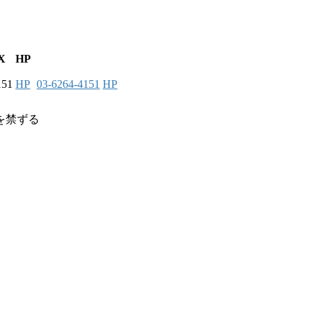
X
HP
151
HP
03-6264-4151
HP
を禁ずる