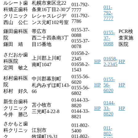
ルシート歯
札幌市東区北22
011-792-
011-
科矯正歯科
条東16丁目2-30プ
7777
792-
011-792-
クリニック
レシャスレジデ
7777
7786
西山 公仁
ンス元町102号室
0155-37-
鎌田歯科医
帯広市
PCR検
0155-
0088
院
西二十四条南3丁
査実施
37-
0155-37-
0088
鎌田 靖
目15番地
医院
0078
01658-2-
さだおか歯
上川郡上川町
2345
01658-
科医院
HP
HP
01658-2-
2-2345
南町1047
定岡 敏之
1543
0155-56-
杉村歯科医
中川郡幕別町
0155-
6020
院
HP
56-
HP
札内みずほ町143-
0155-56-
6020
杉村 好久
66
6802
0144-33-
新生台歯科
0144-
苫小牧市
8820
クリニック
HP
33-
HP
0144-33-
三光町4-22-8
8820
今井 勝己
8821
さかもと歯
011-802-
011-
科クリニッ
江別市
5400
802-
011-802-
ク
牧場町19-31