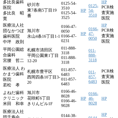
多比良歯科
HP
0125-54-
砂川市
0125-
PCR検
医院
3510
東7条南5丁目19
HP
54-
査実施
0125-54-
多比良 昭
3510
番
3525
医院
寛
医療法人社
HP
0166-47-
0166-
PCR検
団なかつぼ
旭川市
0050
HP
47-
査実施
0166-47-
歯科医院
永山4条16丁目1-1
0050
0231
医院
中坪 政則
011-888-
平岡公園総
札幌市清田区
011-
3118
合歯科
888-
平岡公園東1丁目
011-888-
3118
宮腰 哲二
12-20
3118
医療法人 わ
011-857-
PCR検
札幌市豊平区
011-
かまつ歯科
6483
査実施
857-
西岡四条10丁目3-
011-857-
医院
6483
医院
20
6483
若松 孝
0166-46-
よねだ歯科
旭川市
0166-
8028
クリニック
花咲町6丁目
HP
46-
HP
0166-46-
8028
米田 和幸
きりんビル1F
9028
医療法人社
HP
0144-38-
団千寿会
0144-