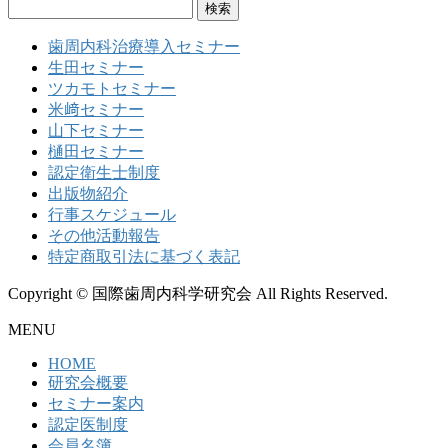
検
索:
歯周内科治療導入セミナー
生田セミナー
ツカモトセミナー
米﨑セミナー
山下セミナー
樋田セミナー
認定衛生士制度
出版物紹介
行事スケジュール
その他活動報告
特定商取引法に基づく表記
Copyright © 国際歯周内科学研究会 All Rights Reserved.
MENU
HOME
研究会概要
セミナー案内
認定医制度
会員名簿