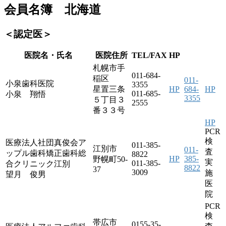
会員名簿 北海道
＜認定医＞
医院名・氏名
医院住所
TEL/FAX
HP
札幌市手
011-684-
稲区
011-
小泉歯科医院
3355
星置三条
HP
684-
HP
011-685-
小泉 翔悟
3355
５丁目３
2555
番３３号
HP
PCR
検
医療法人社団真俊会ア
011-385-
江別市
011-
査
ップル歯科矯正歯科総
8822
HP
385-
野幌町50-
実
011-385-
合クリニック江別
8822
37
3009
施
望月 俊男
医
院
PCR
検
帯広市
0155-35-