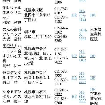
3300
石飛 喜教
3306
栄町ウェル
011-787-
札幌市東区
011-
歯科クリニ
4182
北四十二条東16
HP
787-
HP
011-784-
ック
4182
丁目1-1
4182
河端 哲也
0154-65-
のんの歯科
PCR検
0154-
釧路市
5262
クリニック
査実施
65-
0154-65-
鳥取北5丁目5-20
5262
大坂 征範
医院
5262
医療法人ハ
札幌市中央区
011-242-
ートフル会
011-
北4条東2丁目8-2
1182
すまいる歯
HP
242-
HP
011-788-
マルイト北4条ビ
1182
科
7822
ル2階
阿部 祐一
011-530-
牧口デンタ
札幌市中央区
011-
2222
ルオフィス
南２１条西１１
HP
530-
HP
011-530-
2222
牧口 均
丁目４－１
2111
HP
011-813-
かをるデン
札幌市白石区
011-
PCR検
0222
タルハウス
HP
813-
菊水五条2丁目4-
011-813-
査実施
0222
江戸 馨一
18
0200
医院