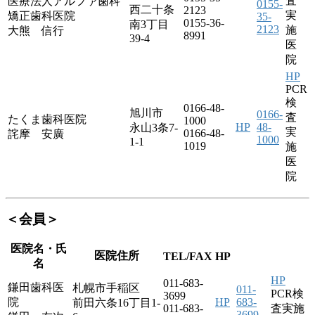
査
医療法人アルファ歯科
0155-
西二十条
2123
実
矯正歯科医院
35-
0155-36-
南3丁目
2123
施
大熊 信行
8991
39-4
医
院
HP
PCR
検
0166-48-
旭川市
0166-
査
たくま歯科医院
1000
HP
48-
永山3条7-
実
0166-48-
詫摩 安廣
1000
1-1
1019
施
医
院
＜会員＞
医院名・氏
医院住所
TEL/FAX
HP
名
HP
011-683-
鎌田歯科医
札幌市手稲区
011-
PCR検
3699
院
HP
683-
前田六条16丁目1-
011-683-
査実施
3699