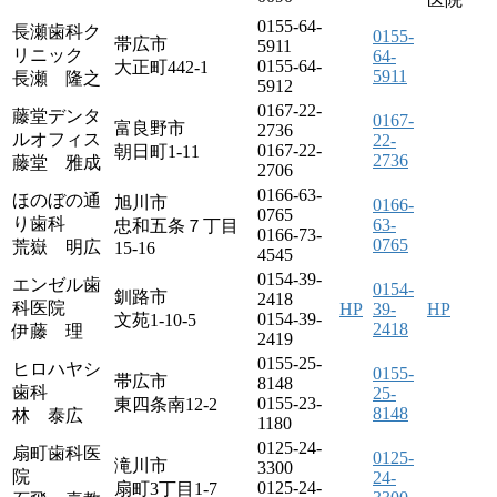
0155-64-
長瀬歯科ク
0155-
帯広市
5911
リニック
64-
0155-64-
大正町442-1
5911
長瀬 隆之
5912
0167-22-
藤堂デンタ
0167-
富良野市
2736
ルオフィス
22-
0167-22-
朝日町1-11
2736
藤堂 雅成
2706
0166-63-
ほのぼの通
旭川市
0166-
0765
り歯科
63-
忠和五条７丁目
0166-73-
0765
荒嶽 明広
15-16
4545
0154-39-
エンゼル歯
0154-
釧路市
2418
科医院
HP
39-
HP
0154-39-
文苑1-10-5
2418
伊藤 理
2419
0155-25-
ヒロハヤシ
0155-
帯広市
8148
歯科
25-
0155-23-
東四条南12-2
8148
林 泰広
1180
0125-24-
扇町歯科医
0125-
滝川市
3300
院
24-
0125-24-
扇町3丁目1-7