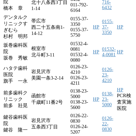
院
716-
北十八条西3丁目
011-792-
6432
橋本 章
1-14
6164
デンタルク
0155-37-
帯広市
0155-
リニックす
3350
HP
37-
HP
西二十五条南1-
0155-37-
ぎむら
3350
14-12
5750
杉村 明邦
01532-4-
坂巻歯科医
根室市
0081
01532-
院
HP
HP
01532-4-
4-0081
北斗町3-11
坂巻 秀敏
0080
0126-23-
ハタテ歯科
0126-
岩見沢市
4210
医院
23-
0126-23-
美園一条3-2-14
4210
旗手 一永
4211
HP
0138-23-
前多歯科ク
0138-
PCR検
函館市
5000
リニック
HP
23-
0138-23-
査実施
千歳町11番2号
5000
前多 壯晃
5600
医院
0126-22-
鍵谷歯科医
0126-
岩見沢市
0830
院
22-
0126-24-
五条西3丁目
0830
鍵谷 隆一
5207