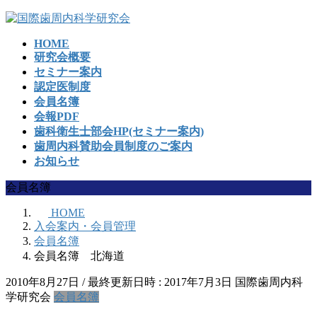
コ
ナ
ン
ビ
HOME
テ
ゲ
研究会概要
ン
ー
セミナー案内
ツ
シ
認定医制度
へ
ョ
会員名簿
ス
ン
会報PDF
キ
に
歯科衛生士部会HP(セミナー案内)
ッ
移
歯周内科賛助会員制度のご案内
プ
動
お知らせ
会員名簿
HOME
入会案内・会員管理
会員名簿
会員名簿 北海道
2010年8月27日
/ 最終更新日時 :
2017年7月3日
国際歯周内科
学研究会
会員名簿