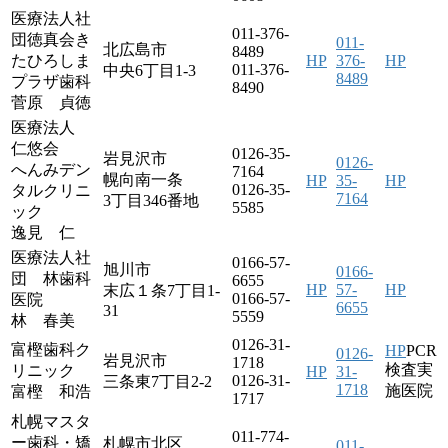
医療法人社
011-376-
団徳真会き
011-
北広島市
8489
たひろしま
HP
376-
HP
011-376-
中央6丁目1-3
8489
プラザ歯科
8490
菅原 貞徳
医療法人
仁悠会
0126-35-
岩見沢市
0126-
へんみデン
7164
幌向南一条
HP
35-
HP
0126-35-
タルクリニ
7164
3丁目346番地
5585
ック
逸見 仁
医療法人社
0166-57-
旭川市
0166-
団 林歯科
6655
HP
57-
HP
末広１条7丁目1-
0166-57-
医院
6655
31
5559
林 春美
0126-31-
富樫歯科ク
HP
PCR
0126-
岩見沢市
1718
検査実
リニック
HP
31-
0126-31-
三条東7丁目2-2
1718
施医院
富樫 和浩
1717
札幌マスタ
011-774-
ー歯科・矯
札幌市北区
011-