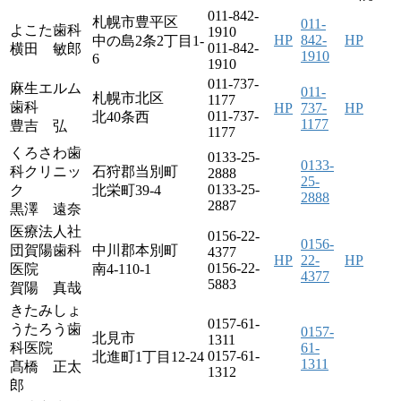
011-842-
札幌市豊平区
011-
よこた歯科
1910
HP
842-
HP
中の島2条2丁目1-
011-842-
横田 敏郎
1910
6
1910
011-737-
麻生エルム
011-
札幌市北区
1177
歯科
HP
737-
HP
011-737-
北40条西
1177
豊吉 弘
1177
くろさわ歯
0133-25-
0133-
科クリニッ
石狩郡当別町
2888
25-
0133-25-
ク
北栄町39-4
2888
2887
黒澤 遠奈
医療法人社
0156-22-
0156-
団賀陽歯科
中川郡本別町
4377
HP
22-
HP
0156-22-
医院
南4-110-1
4377
5883
賀陽 真哉
きたみしょ
0157-61-
うたろう歯
0157-
北見市
1311
科医院
61-
0157-61-
北進町1丁目12-24
1311
髙橋 正太
1312
郎