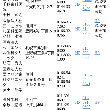
PCR検
苫小牧市
6480
千秋歯科医
HP
38-
0144-33-
査実施
三光町2丁目2-7
6480
院
4618
医院
千秋 宜之
医療法人社
HP
0166-31-
0166-
PCR検
団 こばや
旭川市
7292
HP
31-
査実施
0166-32-
し歯科医院
豊岡4条1丁目2-19
7292
0766
医院
小林 永治
医療法人
011-892-
和 エンク
札幌市厚別区
011-
0300
ル歯科クリ
HP
892-
HP
上野幌三条4丁目
011-892-
0300
ニック
19-26
1300
明石 秀夫
医療法人社
0166-54-
団クリア歯
旭川市
0166-
8241
科クリニッ
春光６条６丁目
54-
0166-54-
8241
ク
４番２９号
8249
藤田 浩孝
011-391-
011-
高砂歯科
江別市
0607
HP
391-
HP
011-391-
桑原 悠造
上江別464-1
0607
0608