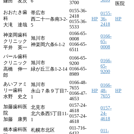
鎌田 友次
6
3700
医院
0155-36-
おおたき歯
帯広市
0155-
2418
科
HP
36-
HP
西二十一条南3-2-
0155-36-
2418
大滝 達哉
5
5533
0166-65-
神楽岡歯科
0166-
旭川市
0008
クリニック
65-
0166-65-
神楽岡六条6-1-2
0008
平井 英一
6511
パール歯科
0166-65-
0166-
クリニック
旭川市
9200
65-
0166-65-
高橋 伸一
緑が丘三条1-2-14
9200
8989
郎
0166-48-
あいファミ
旭川市
0166-
7655
リー歯科
HP
48-
HP
永山７条９丁目7-
0166-47-
7655
水野 史之
1
4653
0157-24-
加藤歯科医
北見市
0157-
4618
院
24-
北六条西5丁目11-
0157-24-
4618
加藤 康男
1
4618
011-716-
橋本歯科医
札幌市北区
011-
6432