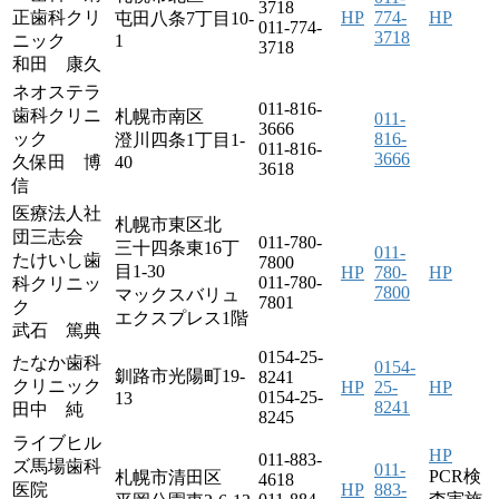
3718
正歯科クリ
HP
774-
HP
屯田八条7丁目10-
011-774-
3718
ニック
1
3718
和田 康久
ネオステラ
011-816-
歯科クリニ
札幌市南区
011-
3666
ック
816-
澄川四条1丁目1-
011-816-
3666
久保田 博
40
3618
信
医療法人社
札幌市東区北
団三志会
011-780-
三十四条東16丁
011-
たけいし歯
7800
目1-30
HP
780-
HP
011-780-
科クリニッ
7800
マックスバリュ
7801
ク
エクスプレス1階
武石 篤典
0154-25-
たなか歯科
0154-
釧路市光陽町19-
8241
クリニック
HP
25-
HP
0154-25-
13
8241
田中 純
8245
ライブヒル
HP
011-883-
ズ馬場歯科
011-
PCR検
札幌市清田区
4618
医院
HP
883-