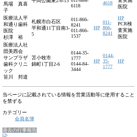
011-884-
査実施
平岡公園東2-6-13
4618
馬場 真喜
6118
医院
子
医療法人平
HP
011-866-
札幌市白石区
011-
PCR検
和通り歯科
8241
HP
866-
平和通11丁目南3-
査実施
011-866-
医院
8241
5
1537
医院
杉澤 裕
医療法人社
団美西会
0144-35-
0144-
サンプラザ
苫小牧市
1777
HP
35-
HP
0144-84-
歯科クリニ
錦町1丁目2-6
1777
3444
ック
笹川 邦道
当ページに記載されている情報を営業活動等に使用すること
を禁ずる
カテゴリー
会員名簿
過去の行事報告