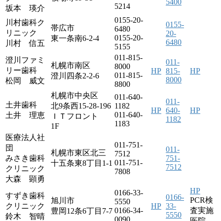
5400
5214
坂本 瑛介
0155-20-
川村歯科ク
0155-
帯広市
6480
リニック
20-
0155-20-
東一条南6-2-4
6480
川村 信五
5155
011-815-
澄川ファミ
011-
札幌市南区
8000
リー歯科
HP
815-
HP
011-815-
澄川四条2-2-6
8000
松岡 威文
8800
札幌市中央区
011-640-
011-
土井歯科
北9条西15-28-196
1182
HP
640-
HP
011-640-
土井 理恵
ＩＴフロント
1182
1183
1F
医療法人社
011-751-
団
011-
札幌市東区北三
7512
みさき歯科
751-
011-751-
十五条東8丁目1-1
7512
クリニック
7808
大森 顕勇
HP
0166-33-
すずき歯科
0166-
PCR検
旭川市
5550
クリニック
HP
33-
0166-34-
査実施
豊岡12条6丁目7-7
5550
鈴木 智晴
0090
医院