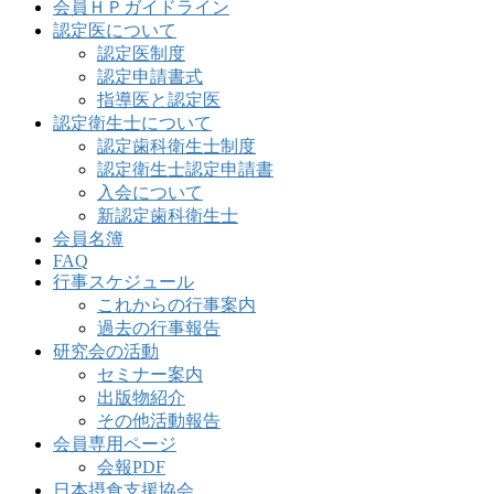
会員ＨＰガイドライン
認定医について
認定医制度
認定申請書式
指導医と認定医
認定衛生士について
認定歯科衛生士制度
認定衛生士認定申請書
入会について
新認定歯科衛生士
会員名簿
FAQ
行事スケジュール
これからの行事案内
過去の行事報告
研究会の活動
セミナー案内
出版物紹介
その他活動報告
会員専用ページ
会報PDF
日本摂食支援協会