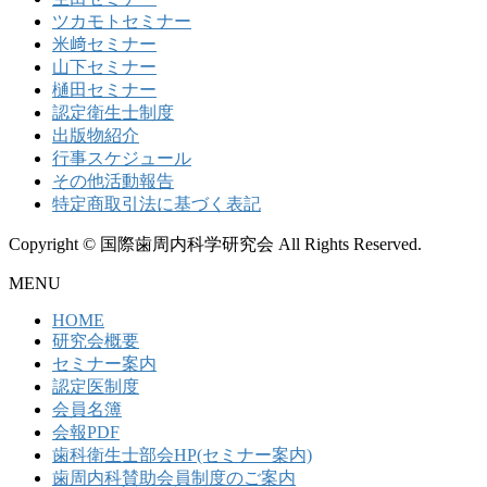
ツカモトセミナー
米﨑セミナー
山下セミナー
樋田セミナー
認定衛生士制度
出版物紹介
行事スケジュール
その他活動報告
特定商取引法に基づく表記
Copyright © 国際歯周内科学研究会 All Rights Reserved.
MENU
HOME
研究会概要
セミナー案内
認定医制度
会員名簿
会報PDF
歯科衛生士部会HP(セミナー案内)
歯周内科賛助会員制度のご案内