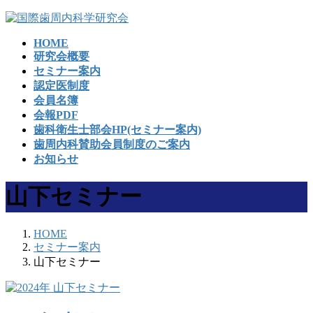
コ
ナ
ン
ビ
HOME
テ
ゲ
研究会概要
ン
ー
セミナー案内
ツ
シ
認定医制度
へ
ョ
会員名簿
ス
ン
会報PDF
キ
に
歯科衛生士部会HP(セミナー案内)
ッ
移
歯周内科賛助会員制度のご案内
プ
動
お知らせ
山下セミナー
HOME
セミナー案内
山下セミナー