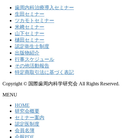
索:
歯周内科治療導入セミナー
生田セミナー
ツカモトセミナー
米﨑セミナー
山下セミナー
樋田セミナー
認定衛生士制度
出版物紹介
行事スケジュール
その他活動報告
特定商取引法に基づく表記
Copyright © 国際歯周内科学研究会 All Rights Reserved.
MENU
HOME
研究会概要
セミナー案内
認定医制度
会員名簿
会報PDF