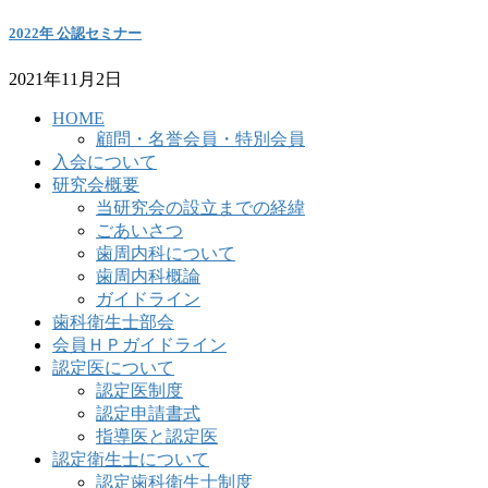
2022年 公認セミナー
2021年11月2日
HOME
顧問・名誉会員・特別会員
入会について
研究会概要
当研究会の設立までの経緯
ごあいさつ
歯周内科について
歯周内科概論
ガイドライン
歯科衛生士部会
会員ＨＰガイドライン
認定医について
認定医制度
認定申請書式
指導医と認定医
認定衛生士について
認定歯科衛生士制度