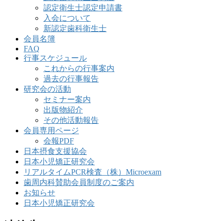
認定衛生士認定申請書
入会について
新認定歯科衛生士
会員名簿
FAQ
行事スケジュール
これからの行事案内
過去の行事報告
研究会の活動
セミナー案内
出版物紹介
その他活動報告
会員専用ページ
会報PDF
日本摂食支援協会
日本小児矯正研究会
リアルタイムPCR検査（株）Microexam
歯周内科賛助会員制度のご案内
お知らせ
日本小児矯正研究会