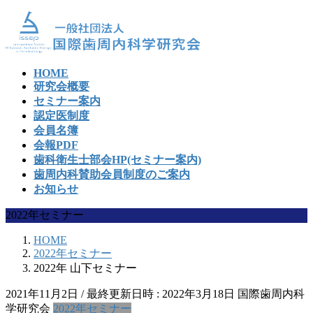
コ
ナ
ン
ビ
テ
ゲ
ン
ー
HOME
ツ
シ
研究会概要
へ
ョ
セミナー案内
ス
ン
認定医制度
キ
に
会員名簿
ッ
移
会報PDF
プ
動
歯科衛生士部会HP(セミナー案内)
歯周内科賛助会員制度のご案内
お知らせ
2022年セミナー
HOME
2022年セミナー
2022年 山下セミナー
2021年11月2日
/ 最終更新日時 :
2022年3月18日
国際歯周内科
学研究会
2022年セミナー