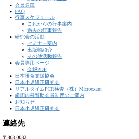
会員名簿
FAQ
行事スケジュール
これからの行事案内
過去の行事報告
研究会の活動
セミナー案内
出版物紹介
その他活動報告
会員専用ページ
会報PDF
日本摂食支援協会
日本小児矯正研究会
リアルタイムPCR検査（株）Microexam
歯周内科賛助会員制度のご案内
お知らせ
日本小児矯正研究会
連絡先
〒863-0032