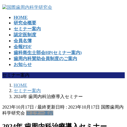
コ
ナ
ン
ビ
HOME
テ
ゲ
研究会概要
ン
ー
セミナー案内
ツ
シ
認定医制度
へ
ョ
会員名簿
ス
ン
会報PDF
キ
に
歯科衛生士部会HP(セミナー案内)
ッ
移
歯周内科賛助会員制度のご案内
プ
動
お知らせ
セミナー案内
HOME
セミナー案内
2024年 歯周内科治療導入セミナー
2023年10月17日
/ 最終更新日時 :
2023年10月17日
国際歯周内
科学研究会
セミナー案内
2024年 歯周内科治療導入セミナー