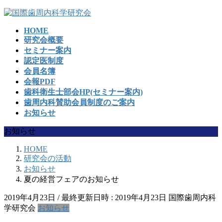
コ
ナ
ン
ビ
HOME
テ
ゲ
研究会概要
ン
ー
セミナー案内
ツ
シ
認定医制度
へ
ョ
会員名簿
ス
ン
会報PDF
キ
に
歯科衛生士部会HP(セミナー案内)
ッ
移
歯周内科賛助会員制度のご案内
プ
動
お知らせ
お知らせ
HOME
研究会の活動
お知らせ
夏の経営フェアのお知らせ
2019年4月23日
/ 最終更新日時 :
2019年4月23日
国際歯周内科
学研究会
お知らせ