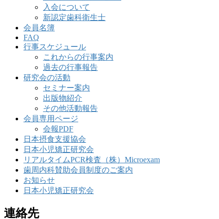
入会について
新認定歯科衛生士
会員名簿
FAQ
行事スケジュール
これからの行事案内
過去の行事報告
研究会の活動
セミナー案内
出版物紹介
その他活動報告
会員専用ページ
会報PDF
日本摂食支援協会
日本小児矯正研究会
リアルタイムPCR検査（株）Microexam
歯周内科賛助会員制度のご案内
お知らせ
日本小児矯正研究会
連絡先