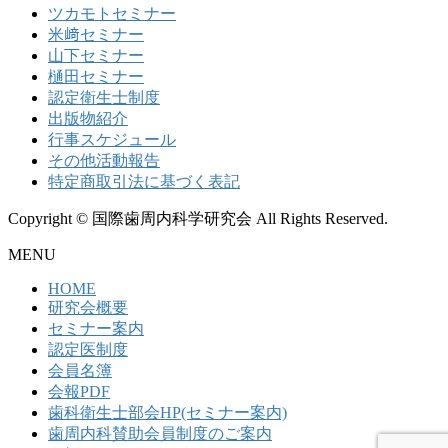
ツカモトセミナー
米﨑セミナー
山下セミナー
樋田セミナー
認定衛生士制度
出版物紹介
行事スケジュール
その他活動報告
特定商取引法に基づく表記
Copyright © 国際歯周内科学研究会 All Rights Reserved.
MENU
HOME
研究会概要
セミナー案内
認定医制度
会員名簿
会報PDF
歯科衛生士部会HP(セミナー案内)
歯周内科賛助会員制度のご案内