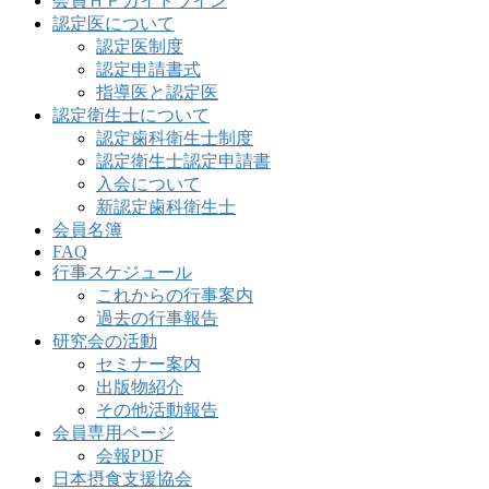
会員ＨＰガイドライン
認定医について
認定医制度
認定申請書式
指導医と認定医
認定衛生士について
認定歯科衛生士制度
認定衛生士認定申請書
入会について
新認定歯科衛生士
会員名簿
FAQ
行事スケジュール
これからの行事案内
過去の行事報告
研究会の活動
セミナー案内
出版物紹介
その他活動報告
会員専用ページ
会報PDF
日本摂食支援協会