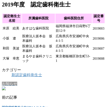
2019年度 認定歯科衛生士
認定衛生士
認定番
所属歯科医院
歯科医院住所
名前
号
福岡県福津市日蒔野6丁
米原 絵美
あすはな歯科医院
2019003
目12-9
医療法人坂本会 坂
広島県呉市安浦町中央
小坂 遼
2019006
本歯科
4-1-5
医療法人坂本会 坂
広島県呉市安浦町中央
和田 美波
2019007
本歯科
4-1-5
まるやま歯科クリニ
東京都板橋区弥生町53-
大塚 幸恵
2019008
ック
1
カテゴリー
新認定歯科衛生士
お知らせ
前の記事