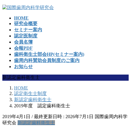
コ
ナ
ン
ビ
HOME
テ
ゲ
研究会概要
ン
ー
セミナー案内
ツ
シ
認定医制度
へ
ョ
会員名簿
ス
ン
会報PDF
キ
に
歯科衛生士部会HP(セミナー案内)
ッ
移
歯周内科賛助会員制度のご案内
プ
動
お知らせ
新認定歯科衛生士
HOME
認定衛生士制度
新認定歯科衛生士
2019年度 認定歯科衛生士
2019年4月1日
/ 最終更新日時 :
2026年7月1日
国際歯周内科学
研究会
新認定歯科衛生士