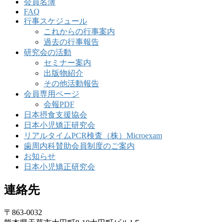
会員名簿
FAQ
行事スケジュール
これからの行事案内
過去の行事報告
研究会の活動
セミナー案内
出版物紹介
その他活動報告
会員専用ページ
会報PDF
日本摂食支援協会
日本小児矯正研究会
リアルタイムPCR検査（株）Microexam
歯周内科賛助会員制度のご案内
お知らせ
日本小児矯正研究会
連絡先
〒863-0032