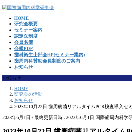
コ
ナ
ン
ビ
HOME
テ
ゲ
研究会概要
ン
ー
セミナー案内
ツ
シ
認定医制度
へ
ョ
会員名簿
ス
ン
会報PDF
キ
に
歯科衛生士部会HP(セミナー案内)
ッ
移
歯周内科賛助会員制度のご案内
プ
動
お知らせ
お知らせ
HOME
研究会の活動
お知らせ
2023年10月22日 歯周病菌リアルタイムPCR検査導入セ
2023年6月1日
/ 最終更新日時 :
2023年6月1日
国際歯周内科学
2023年10月22日 歯周病菌リアルタイ