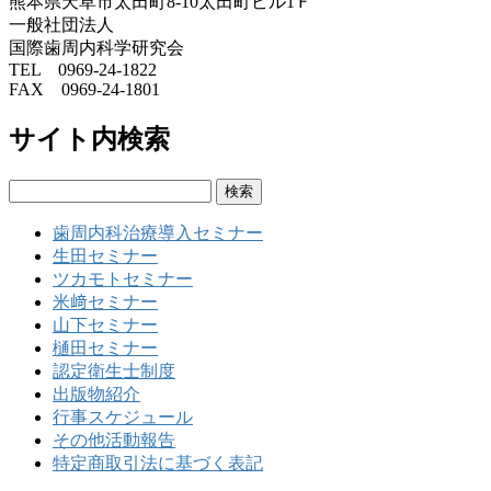
熊本県天草市太田町8-10太田町ビル1Ｆ
一般社団法人
国際歯周内科学研究会
TEL 0969-24-1822
FAX 0969-24-1801
サイト内検索
検
索:
歯周内科治療導入セミナー
生田セミナー
ツカモトセミナー
米﨑セミナー
山下セミナー
樋田セミナー
認定衛生士制度
出版物紹介
行事スケジュール
その他活動報告
特定商取引法に基づく表記