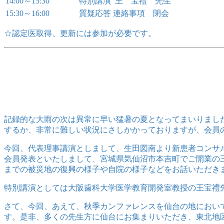
14:00～15:30
特別講演 王 宝禮 先生
15:30～16:00
質疑応答 連絡事項 閉会
☆認定医取得、更新には参加が必要です。
記録的な大雨の次は異常に早い猛暑の夏となってまいりまし
するか、非常に難しい状況にさしかかっておりますが、会員
今回、代表理事講演としまして、生田図南より新患者コンサ
会員発表といたしまして、宮城県気仙沼市本吉町でご開業の三
までの被災地の復興の様子や自院の様子などをお話いただき
特別講演としては大阪歯科大学医学教育開発室教授の王宝禮
さて、今回、あえて、秋季カンファレンスを仙台の地におい
す。是非、多くの先生方に仙台にお集まりいただき、東北地