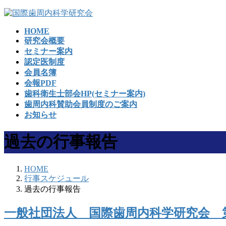
コ
ナ
ン
ビ
HOME
テ
ゲ
研究会概要
ン
ー
セミナー案内
ツ
シ
認定医制度
へ
ョ
会員名簿
ス
ン
会報PDF
キ
に
歯科衛生士部会HP(セミナー案内)
ッ
移
歯周内科賛助会員制度のご案内
プ
動
お知らせ
過去の行事報告
HOME
行事スケジュール
過去の行事報告
一般社団法人 国際歯周内科学研究会 