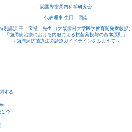
代表理事 生田 図南
特別講演 王 宝禮 先生 （大阪歯科大学医学教育開発室教授
「歯周病治療における内服による抗菌薬投与の基本原則」
～歯周病抗菌療法の診療ガイドラインをふまえて～
関する
生
法と今
）