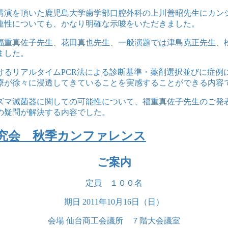
講演を頂いた鹿児島大学歯学部口腔外科の上川善昭先生にカン
連性についても、かなり明確な示唆をいただきました。
福重真佐子先生、花田真也先生、一般演題では津島克正先生、
ました。
けるリアルタイムPCR法による診断基準・薬剤選択並びに症例
療が徐々に浸透してきていることを実感することができる内容
ズマ滅菌器に関しての可能性について、福重真佐子先生のご発表
の疑問が解決する内容でした。
究会 秋季カンファレンス
ご案内
定員 １００名
期日 2011年10月16日（日）
会場 仙台商工会議所 ７階大会議室