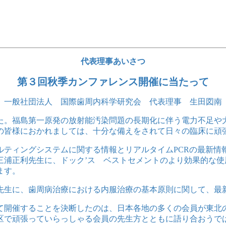
代表理事あいさつ
第３回秋季カンファレンス開催に当たって
一般社団法人 国際歯周内科学研究会 代表理事 生田図南
た。福島第一原発の放射能汚染問題の長期化に伴う電力不足や
の皆様におかれましては、十分な備えをされて日々の臨床に頑
ルティングシステムに関する情報とリアルタイムPCRの最新情
浦正利先生に、ドック’ス ベストセメントのより効果的な使
ます。
先生に、歯周病治療における内服治療の基本原則に関して、最
て開催することを決断したのは、日本各地の多くの会員が東北
区で頑張っていらっしゃる会員の先生方とともに語り合おうで