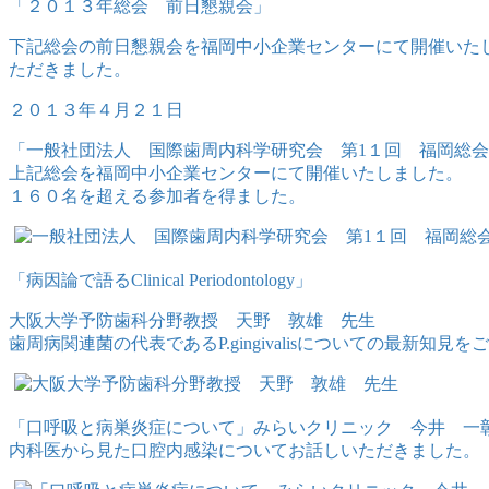
「２０１３年総会 前日懇親会」
下記総会の前日懇親会を福岡中小企業センターにて開催いた
ただきました。
２０１３年４月２１日
「一般社団法人 国際歯周内科学研究会 第1１回 福岡総
上記総会を福岡中小企業センターにて開催いたしました。
１６０名を超える参加者を得ました。
「病因論で語るClinical Periodontology」
大阪大学予防歯科分野教授 天野 敦雄 先生
歯周病関連菌の代表であるP.gingivalisについての最新知見
「口呼吸と病巣炎症について」みらいクリニック 今井 一
内科医から見た口腔内感染についてお話しいただきました。