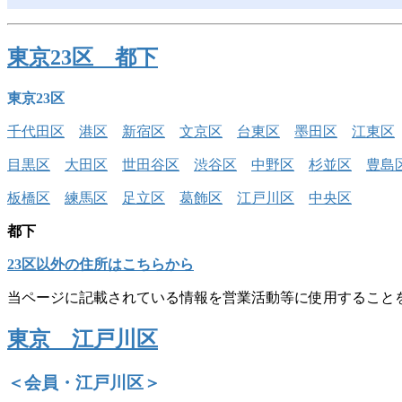
東京23区 都下
東京23区
千代田区
港区
新宿区
文京区
台東区
墨田区
江東区
目黒区
大田区
世田谷区
渋谷区
中野区
杉並区
豊島
板橋区
練馬区
足立区
葛飾区
江戸川区
中央区
都下
23区以外の住所はこちらから
当ページに記載されている情報を営業活動等に使用すること
東京 江戸川区
＜会員・江戸川区＞