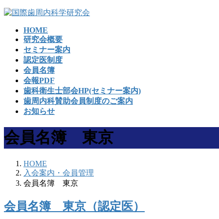
コ
ナ
ン
ビ
HOME
テ
ゲ
研究会概要
ン
ー
セミナー案内
ツ
シ
認定医制度
へ
ョ
会員名簿
ス
ン
会報PDF
キ
に
歯科衛生士部会HP(セミナー案内)
ッ
移
歯周内科賛助会員制度のご案内
プ
動
お知らせ
会員名簿 東京
HOME
入会案内・会員管理
会員名簿 東京
会員名簿 東京（認定医）