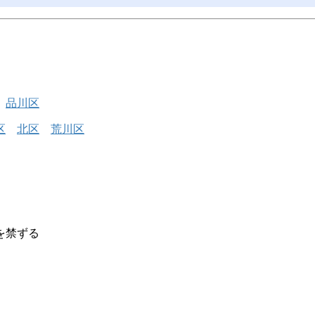
品川区
区
北区
荒川区
を禁ずる